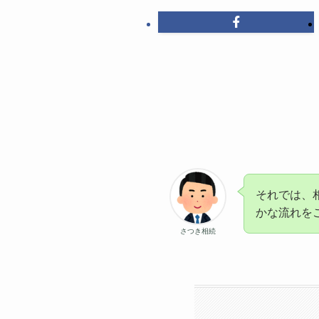
それでは、
かな流れを
さつき相続