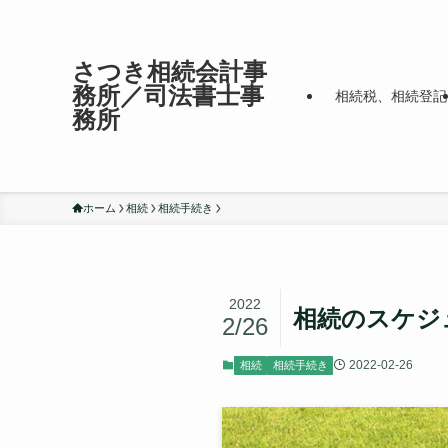
さつき相続会計事
務所／司法書士事
相続税、相続登記
務所
ホーム
相続
相続手続き
2022
相続のスケジ
2/26
2022-02-26
相続
相続手続き