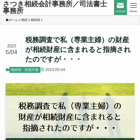
さつき相続会計事務所／司法書士
事務所
contact
menu
ホーム
相続
相続税
税務調査で私（専業主婦）の財産
2023
が相続財産に含まれると指摘され
5/04
たのですが・・・
2023-05-04
相続税
財産評価