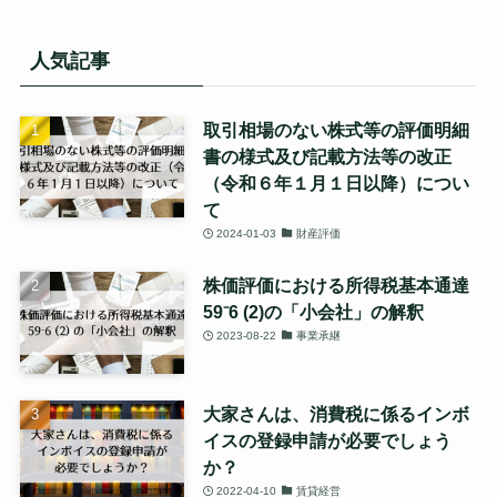
カ
イ
ブ
人気記事
取引相場のない株式等の評価明細
書の様式及び記載方法等の改正
（令和６年１月１日以降）につい
て
2024-01-03
財産評価
株価評価における所得税基本通達
59⁻6 (2)の「小会社」の解釈
2023-08-22
事業承継
大家さんは、消費税に係るインボ
イスの登録申請が必要でしょう
か？
2022-04-10
賃貸経営