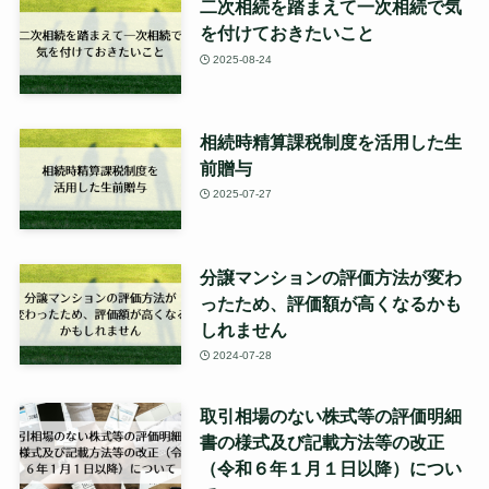
二次相続を踏まえて一次相続で気
を付けておきたいこと
2025-08-24
相続時精算課税制度を活用した生
前贈与
2025-07-27
分譲マンションの評価方法が変わ
ったため、評価額が高くなるかも
しれません
2024-07-28
取引相場のない株式等の評価明細
書の様式及び記載方法等の改正
（令和６年１月１日以降）につい